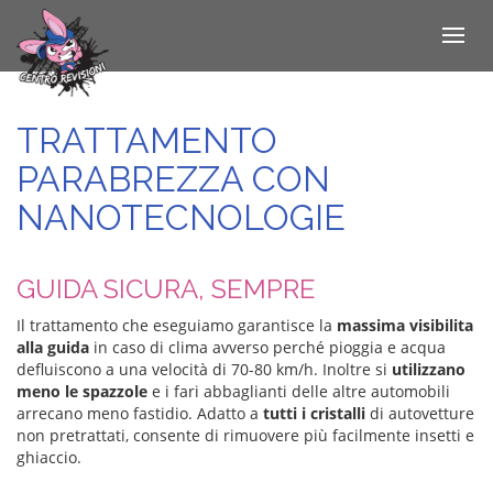
Toggle
navigat
Salta
al
contenuto
TRATTAMENTO
principale
PARABREZZA CON
NANOTECNOLOGIE
GUIDA SICURA, SEMPRE
Il trattamento che eseguiamo garantisce la
massima visibilita
alla guida
in caso di clima avverso perché pioggia e acqua
defluiscono a una velocità di 70-80 km/h. Inoltre si
utilizzano
meno le spazzole
e i fari abbaglianti delle altre automobili
arrecano meno fastidio. Adatto a
tutti i cristalli
di autovetture
non pretrattati, consente di rimuovere più facilmente insetti e
ghiaccio.