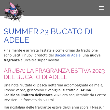
Toggle
navigat
Salta
al
contenuto
SUMMER 23 BUCATO DI
principale
ADELE
Finalmente è arrivata l'estate e come ormai da tradizione
sono usciti i nuovi prodotti del
Bucato di Adele
: una
nuova
fragranza
e un'altra super novità!
ARUBA: LA FRAGRANZA ESTIVA 2023
DEL BUCATO DI ADELE
Una nota fruttata di pesca nettarina accompagnata da mela,
limone verde, gelsomino e vaniglia: si tratta di
Aruba
,
l'
edizione limitata dell'estate 2023
ora acquistabile da Centro
Revisioni in formato da 500 ml.
Hai nostalgia delle fragranze estive degli anni scorsi? Nessun