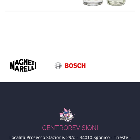
CENTROREVISIONI
Località Prosecco Stazione, 29/d
-
34010
Sgonico - Trieste
-