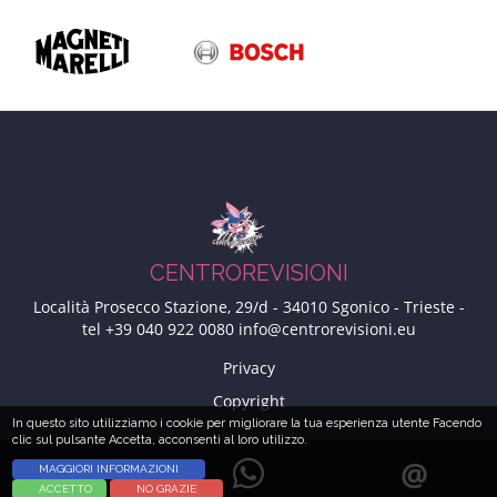
CENTROREVISIONI
Località Prosecco Stazione, 29/d
-
34010
Sgonico - Trieste
-
tel
+39 040 922 0080
info@centrorevisioni.eu
Privacy
<NONE>
Copyright
In questo sito utilizziamo i cookie per migliorare la tua esperienza utente Facendo
clic sul pulsante Accetta, acconsenti al loro utilizzo.
MAGGIORI INFORMAZIONI
ACCETTA
NO GRAZIE