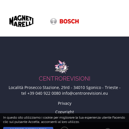
CENTROREVISIONI
Località Prosecco Stazione, 29/d
-
34010
Sgonico - Trieste
-
tel
+39 040 922 0080
info@centrorevisioni.eu
Privacy
<NONE>
Copyright
In questo sito utilizziamo i cookie per migliorare la tua esperienza utente Facendo
clic sul pulsante Accetta, acconsenti al loro utilizzo.